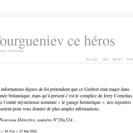
ourgueniev ce héros
ionnel, molletonné…
Accueil
Old
Short
A p
 informateurs dignes de foi prétendent que ce Grubert était major dans
rmée britannique, mais qu’à présent c’est le complice de Jerry Cornelius
de l’entité mysterieuse nommée « le garage hermetique », nos reporters
uetent pour vous donner de plus amples informations.
 Nouveau
Détective
, numéro N°20a324…
par
M. Fox
le
27
Mai
2002