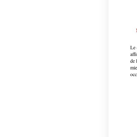
Le 
aff
de 
mie
occ