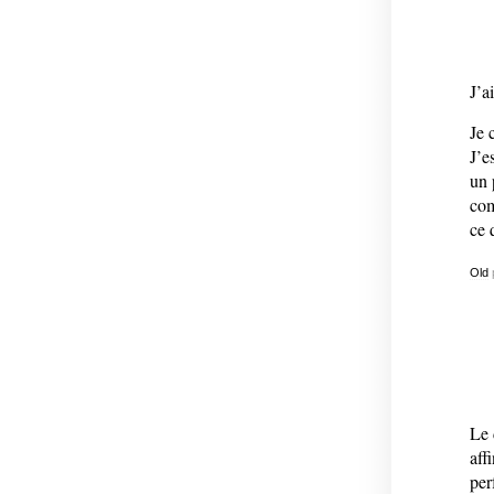
J’a
Je 
J’e
un 
com
ce 
Old
Le 
aff
per