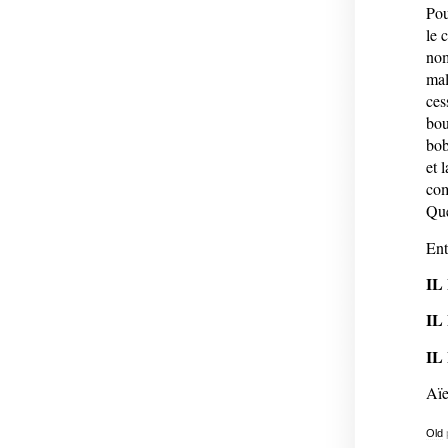
Pou
le 
nom
mal
ces
bou
bob
et 
com
Que
Ent
IL
IL
IL
Aï
Old