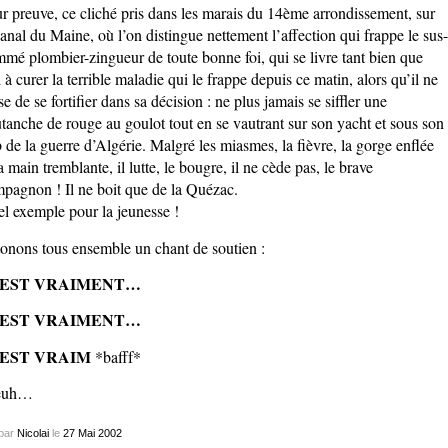
r preuve, ce cliché pris dans les marais du 14ème arrondissement, sur
canal du Maine, où l’on distingue nettement l’affection qui frappe le sus-
mé plombier-zingueur de toute bonne foi, qui se livre tant bien que
 à curer la terrible maladie qui le frappe depuis ce matin, alors qu’il ne
se de se fortifier dans sa décision : ne plus jamais se siffler une
tanche de rouge au goulot tout en se vautrant sur son yacht et sous son
 de la guerre d’Algérie. Malgré les miasmes, la fièvre, la gorge enflée
la main tremblante, il lutte, le bougre, il ne cède pas, le brave
pagnon ! Il ne boit que de la Quézac.
l exemple pour la jeunesse !
onons tous ensemble un chant de soutien :
 EST VRAIMENT…
 EST VRAIMENT…
 EST VRAIM
*bafff*
euh…
par
Nicolai
le
27
Mai
2002