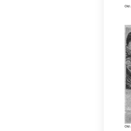
Old
Old