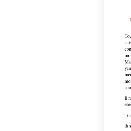
Tou
sui
con
moi
Mai
yeu
met
mon
sou
Il 
êtr
Tou
(à 