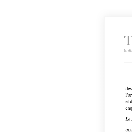
T
Irrat
des
l’a
et 
enq
Le
Old