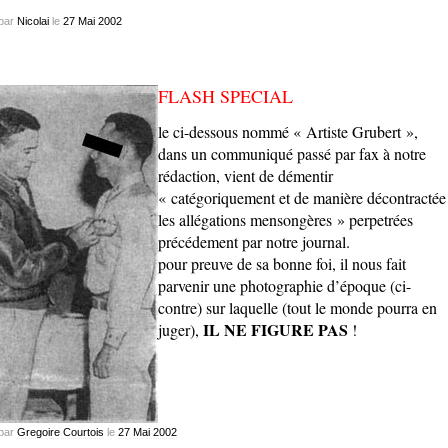
par
Nicolai
le
27
Mai
2002
FLASH SPECIAL
le ci-dessous nommé « Artiste Grubert »,
dans un communiqué passé par fax à notre
rédaction, vient de démentir
« catégoriquement et de manière décontractée
les allégations mensongères » perpetrées
précédement par notre journal.
pour preuve de sa bonne foi, il nous fait
parvenir une photographie d’époque (ci-
contre) sur laquelle (tout le monde pourra en
IL NE FIGURE PAS
juger),
!
par
Gregoire Courtois
le
27
Mai
2002