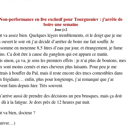
Non-performance en live exclusif pour Tourgueniev : j’arrête de
boire une semaine
Jour j+2
t va assez bien. Quelques légers tremblements, et le doigt que je me
s ouvert le soir où j’ai décidé d’arrêter de boire me fait souffir. Je
somme en moyenne 8,5 litres d’eau par jour, et étrangement, je fume
ns. Ca doit être à cause du ganglion qui est apparu ce matin.
s sinon, ça va, je sens les premiers effets : je n’ai plus de boutons, mes
x sont moins cernés et mes cheveux plus luisants. Pour peu je me
trais à bouffer du Pal, mais il reste encore des trucs comestibles dans
 frigidaire… enfin, plus pour longtemps, j’ai remarqué que j’ai
vent faim depuis hier. Très souvent.
m’arrive aussi de prendre des décisions un peu brusques, mais ça doit
e dû à la fatigue. Je dors près de 12 heures par nuit.
t va bien, docteur ?
suivre…)