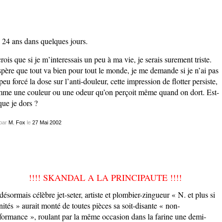
i 24 ans dans quelques jours.
crois que si je m’interessais un peu à ma vie, je serais surement triste.
spère que tout va bien pour tout le monde, je me demande si je n’ai pas
peu forcé la dose sur l’anti-douleur, cette impression de flotter persiste,
me une couleur ou une odeur qu’on perçoit même quand on dort. Est-
que je dors ?
par
M. Fox
le
27
Mai
2002
!!!! SKANDAL A LA PRINCIPAUTE !!!!
désormais célèbre jet-seter, artiste et plombier-zingueur « N. et plus si
inités » aurait monté de toutes pièces sa soit-disante « non-
formance », roulant par la même occasion dans la farine une demi-