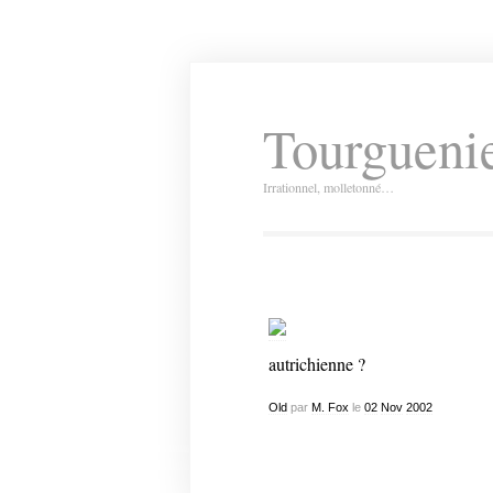
Tourguenie
Irrationnel, molletonné…
autrichienne ?
Old
par
M. Fox
le
02
Nov
2002