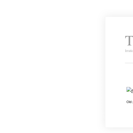
T
Irrat
g
Old