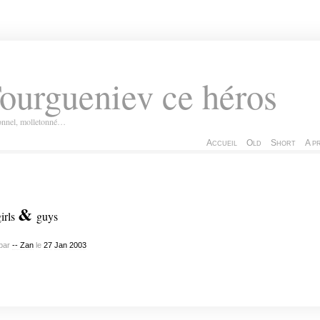
ourgueniev ce héros
ionnel, molletonné…
Accueil
Old
Short
A p
&
irls
guys
par
-- Zan
le
27
Jan
2003