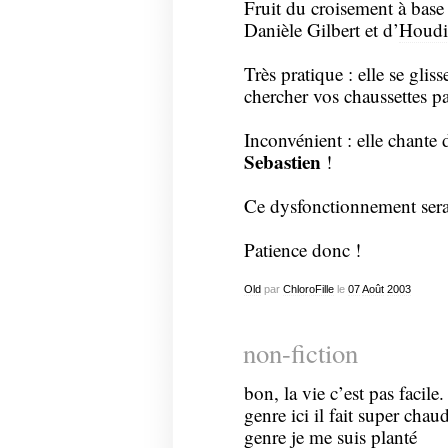
Fruit du croisement à base
Danièle Gilbert et d’
Houdi
Très pratique : elle se glis
chercher vos chaussettes p
Inconvénient : elle chante 
Sebastien
!
Ce dysfonctionnement serai
Patience donc !
Old
par
ChloroFille
le
07
Août
2003
non-fiction
bon, la vie c’est pas facile.
genre ici il fait super chau
genre je me suis planté