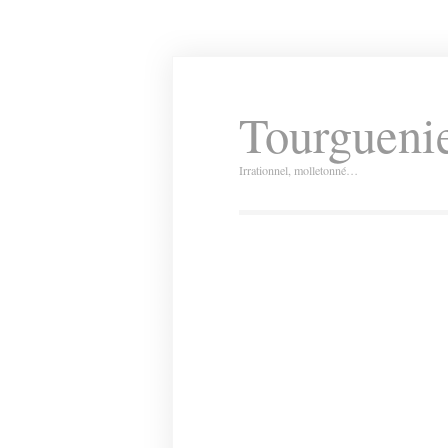
Tourguenie
Irrationnel, molletonné…