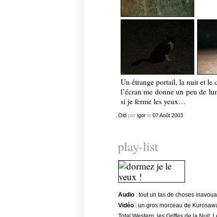
Un étrange portail, la nuit et le
l’écran me donne un peu de lum
si je ferme les yeux…
Old
par
igor
le
07
Août
2003
play-list
Audio
: tout un tas de choses inavoua
Vidéo
: un gros morceau de
Kurosaw
Total Western
,
les Griffes de la Nuit
,
L