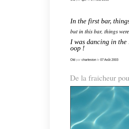
In the first bar, thin
but in this bar, things were
I was dancing
in
the 
oop !
Old
par
charleston
le
07
Août
2003
De la fraicheur po