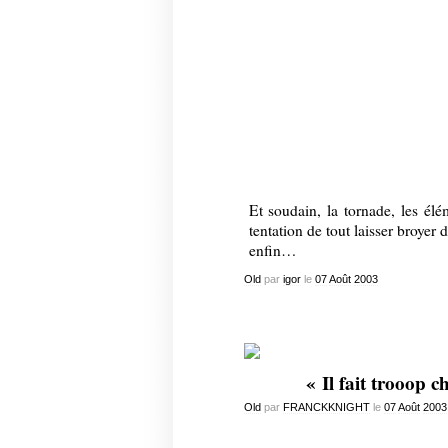
Et soudain, la tornade, les él
tentation de tout laisser broyer 
enfin…
Old
par
igor
le
07
Août
2003
« Il fait trooop 
Old
par
FRANCKKNIGHT
le
07
Août
2003