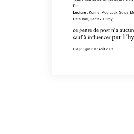
Die
.
Lecture
: Korine, Moorcock, Sotos, Mc
Delaume, Dantex, Ellroy.
aucun
ce genre de post n’a
par l’h
sauf à influencer
Old
par
igor
le
07
Août
2003