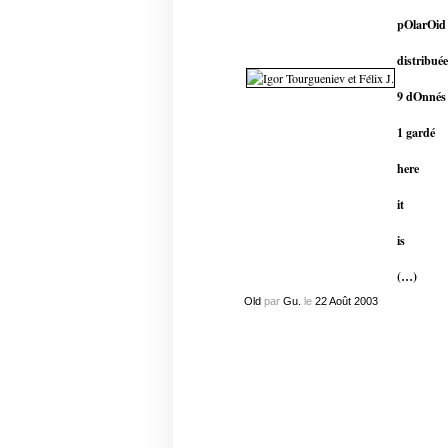
pOlarOid
distribuée
9 dOnnés
1 gardé
here
it
is
(…)
Old
par
Gu.
le
22
Août
2003