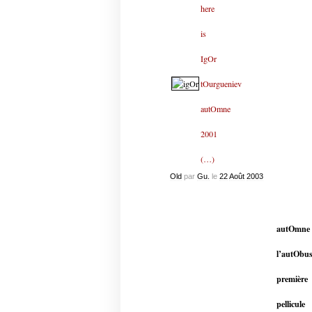
here
is
IgOr
tOurgueniev
autOmne
2001
(…)
Old
par
Gu.
le
22
Août
2003
autOmne 
l’autObus
première
pellicule