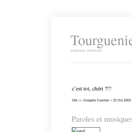
Tourguenie
Irrationnel, molletonné…
c’est toi, chéri ?!?
Old
par
Gregoire Courtois
le
22
Oct
2003
Paroles et musique