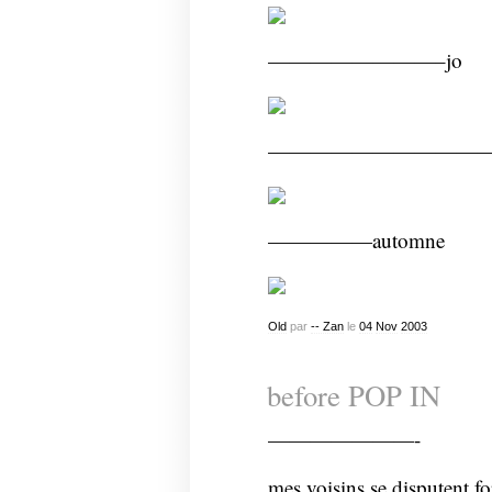
————————–jo
————————————
—————automne
Old
par
-- Zan
le
04
Nov
2003
before POP IN
———————-
mes voisins se disputent fo