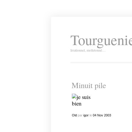
Tourguenie
Irrationnel, molletonné…
Minuit pile
Old
par
igor
le
04
Nov
2003