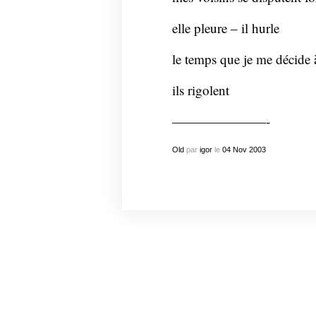
elle pleure – il hurle
le temps que je me décide à
ils rigolent
———————-
Old
par
igor
le
04
Nov
2003