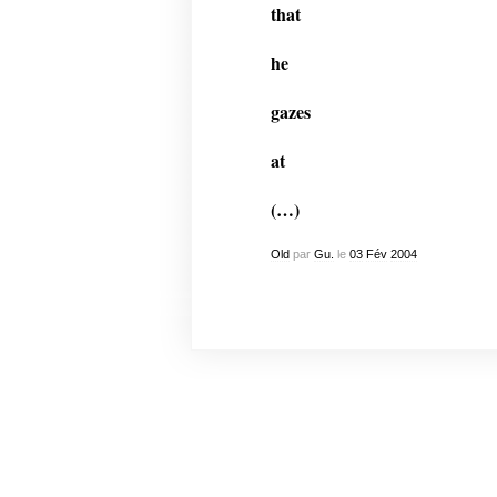
that
he
gazes
at
(…)
Old
par
Gu.
le
03
Fév
2004