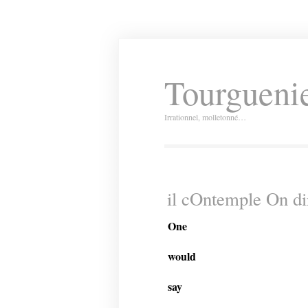
Tourguenie
Irrationnel, molletonné…
il cOntemple On di
One
would
say