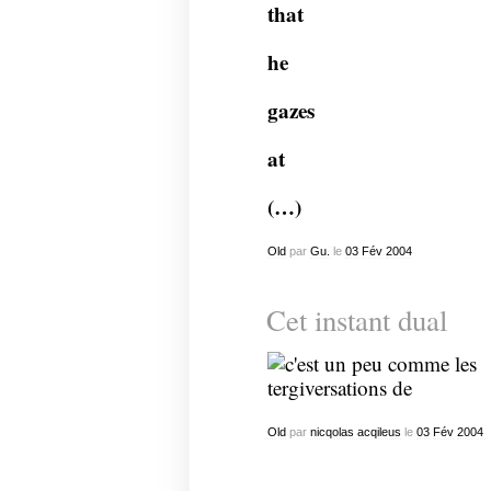
that
he
gazes
at
(…)
Old
par
Gu.
le
03
Fév
2004
Cet instant dual
Old
par
nicqolas acqileus
le
03
Fév
2004