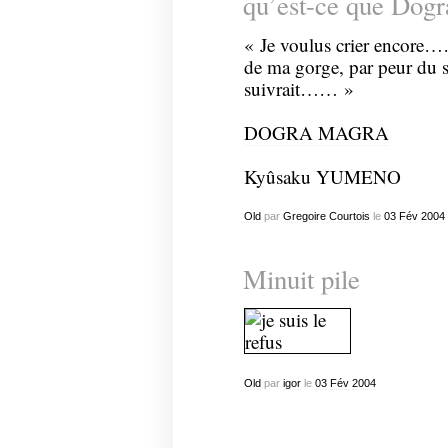
qu’est-ce que Dog
« Je voulus crier encore…
de ma gorge, par peur du s
suivrait…… »
DOGRA MAGRA
Kyûsaku YUMENO
Old
par
Gregoire Courtois
le
03
Fév
2004
Minuit pile
Old
par
igor
le
03
Fév
2004