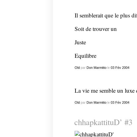
Il semblerait que le plus dif
Soit de trouver un
Juste
Equilibre
Old
par
Don Marmitto
le
03
Fév
2004
La vie me semble un luxe q
Old
par
Don Marmitto
le
03
Fév
2004
chhapkattituD’ #3