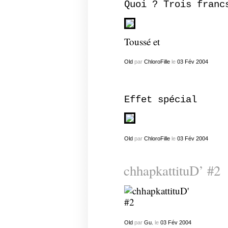
Quoi ? Trois franc
Toussé et
Old
par
ChloroFille
le
03
Fév
2004
Effet spécial
Old
par
ChloroFille
le
03
Fév
2004
chhapkattituD’ #2
Old
par
Gu.
le
03
Fév
2004