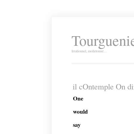
Tourguenie
Irrationnel, molletonné…
il cOntemple On di
One
would
say