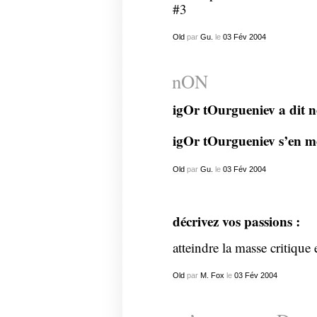
Old
par
Gu.
le
03
Fév
2004
nON
igOr tOurgueniev a dit n
igOr tOurgueniev s’en mo
Old
par
Gu.
le
03
Fév
2004
décrivez vos passions :
atteindre la masse critique 
Old
par
M. Fox
le
03
Fév
2004