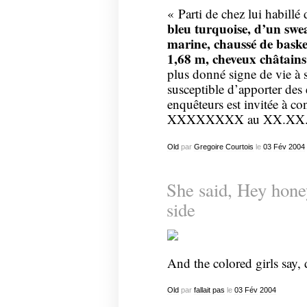
« Parti de chez lui habillé 
bleu turquoise, d’un swea
marine, chaussé de bask
1,68 m, cheveux châtains
plus donné signe de vie à 
susceptible d’apporter des
enquêteurs est invitée à co
XXXXXXXX au XX.XX.
Old
par
Gregoire Courtois
le
03
Fév
2004
She said, Hey hone
side
And the colored girls say
Old
par
fallait pas
le
03
Fév
2004