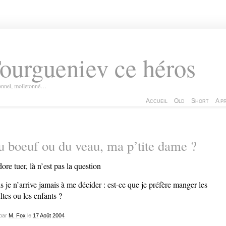
ourgueniev ce héros
ionnel, molletonné…
Accueil
Old
Short
A p
 boeuf ou du veau, ma p’tite dame ?
dore tuer, là n’est pas la question
s je n’arrive jamais à me décider : est-ce que je préfère manger les
ltes ou les enfants ?
par
M. Fox
le
17
Août
2004