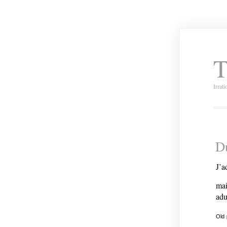
T
Irrat
Du
J’a
mai
adu
Old