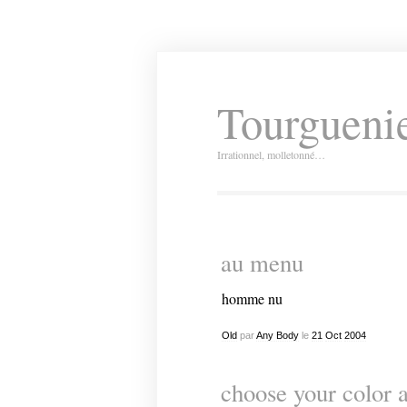
Tourguenie
Irrationnel, molletonné…
au menu
homme nu
Old
par
Any Body
le
21
Oct
2004
choose your color 