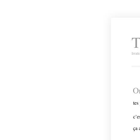
T
Irrat
O
tes
c’e
ça 