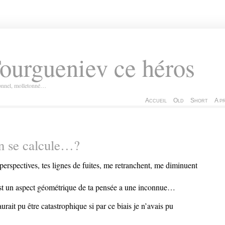
ourgueniev ce héros
ionnel, molletonné…
Accueil
Old
Short
A p
n se calcule…?
 perspectives, tes lignes de fuites, me retranchent, me diminuent
st un aspect géométrique de ta pensée a une inconnue…
aurait pu être catastrophique si par ce biais je n’avais pu