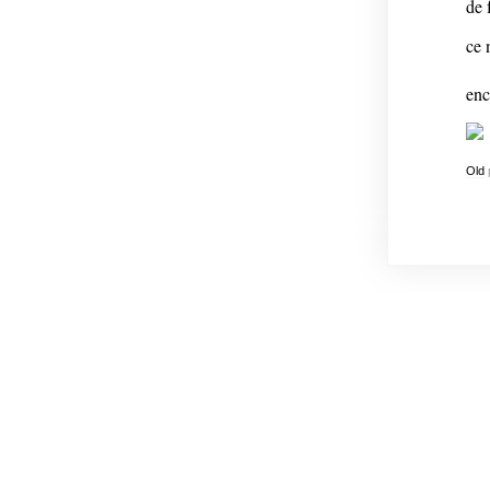
de 
ce 
enc
Old