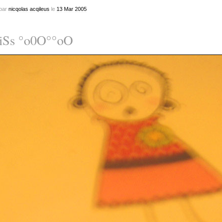
par
nicqolas acqileus
le
13
Mar
2005
iSs °o0O°°oO