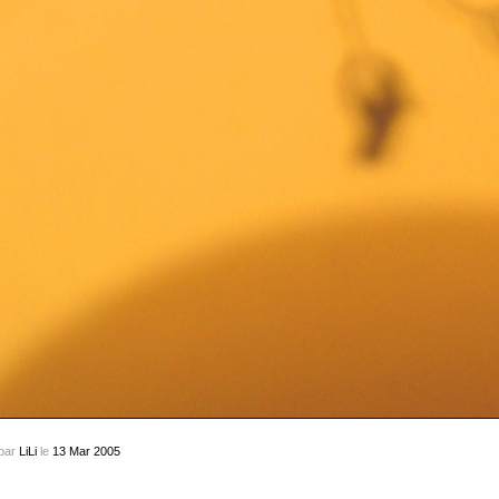
par
LiLi
le
13
Mar
2005