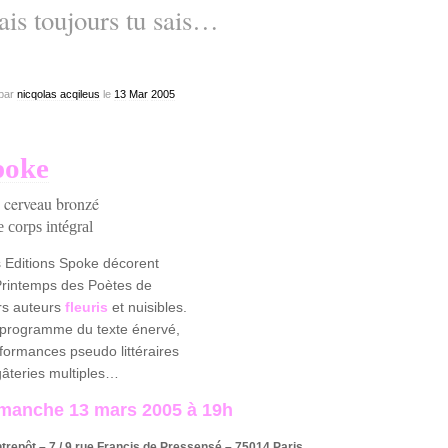
is toujours tu sais…
par
nicqolas acqileus
le
13
Mar
2005
poke
e cerveau bronzé
le corps intégral
 Editions Spoke décorent
Printemps des Poètes de
rs auteurs
fleuris
et nuisibles.
programme du texte énervé,
formances pseudo littéraires
gâteries multiples…
manche 13 mars 2005 à 19h
ntrepôt – 7 / 9 rue Francis de Pressensé – 75014 Paris