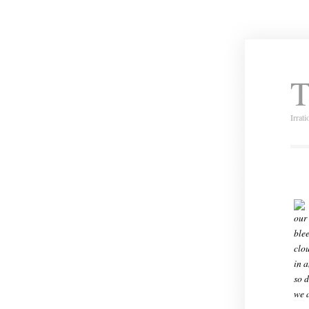
T
Irrat
our 
blee
clo
in a
so d
we
a