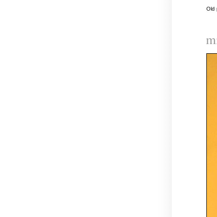
Old
m