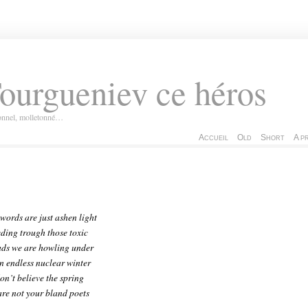
ourgueniev ce héros
ionnel, molletonné…
Accueil
Old
Short
A p
words are just ashen light
ding trough those toxic
uds we are howling under
n endless nuclear winter
on’t believe the spring
re not your bland poets