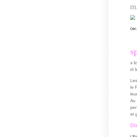
ma
Old
s
a l
et 
Les
le 
leu
Au 
per
et 
Di
L’E