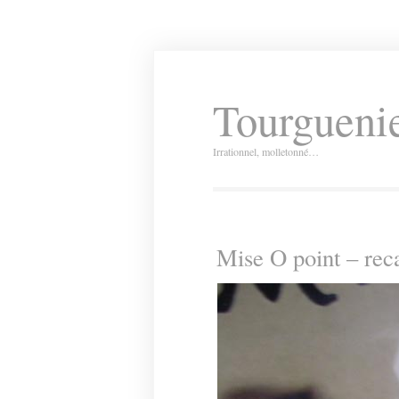
Tourguenie
Irrationnel, molletonné…
Mise O point – rec