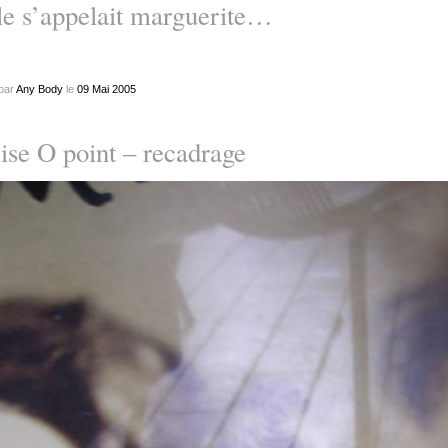
le s’appelait marguerite…
par
Any Body
le
09
Mai
2005
se O point – recadrage