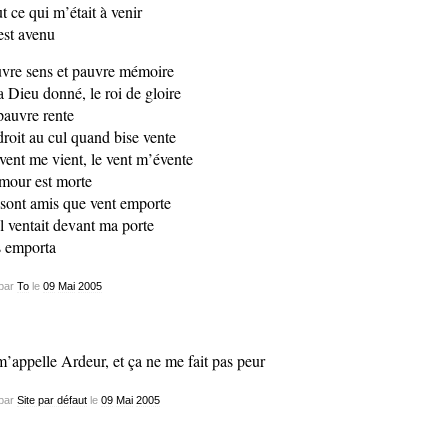
t ce qui m’était à venir
st avenu
vre sens et pauvre mémoire
 Dieu donné, le roi de gloire
pauvre rente
droit au cul quand bise vente
vent me vient, le vent m’évente
mour est morte
sont amis que vent emporte
il ventait devant ma porte
 emporta
par
To
le
09
Mai
2005
m’appelle Ardeur, et ça ne me fait pas peur
par
Site par défaut
le
09
Mai
2005