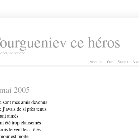
ourgueniev ce héros
ionnel, molletonné…
Accueil
Old
Short
A p
 mai 2005
 sont mes amis devenus
 j’avais de si près tenus
tant aimés
ont été trop clairsemés
crois le vent les a ôtés
mour est morte