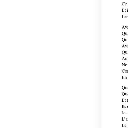
Ce 
Et 
Les
Ave
Qua
Qui
Ave
Qui
Au 
Ne 
Com
En 
Que
Que
Et 
Ils
Je 
L’a
Le 