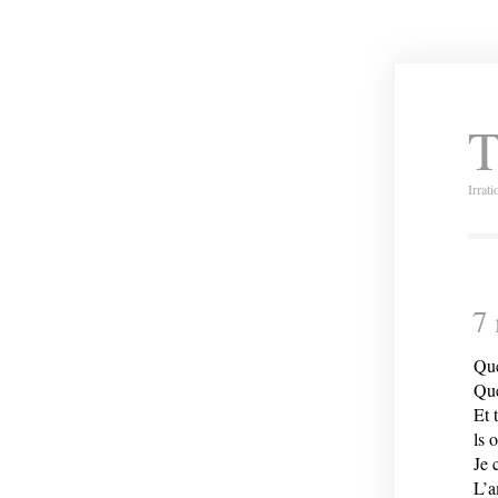
T
Irrat
7
Que
Que
Et 
ls 
Je 
L’a