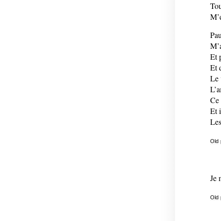
Tou
M’e
Pau
M’a
Et 
Et 
Le 
L’a
Ce 
Et 
Les
Old
Je 
Old