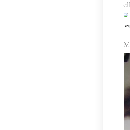
el
Old
Mi