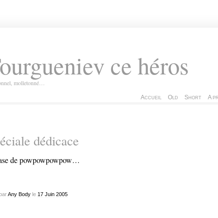
ourgueniev ce héros
ionnel, molletonné…
Accueil
Old
Short
A p
éciale dédicace
base de powpowpowpow…
par
Any Body
le
17
Juin
2005