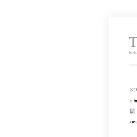
T
Irrat
sp
a 
Old