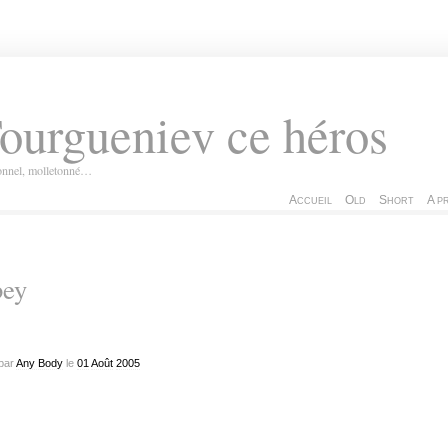
ourgueniev ce héros
ionnel, molletonné…
Accueil
Old
Short
A p
bey
par
Any Body
le
01
Août
2005