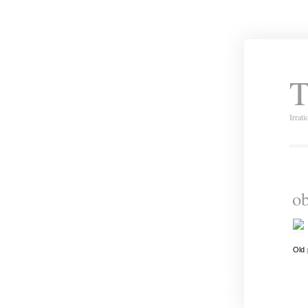
T
Irrat
o
Old