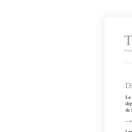
T
Irrat
Di
La 
dép
de 
– «
Les