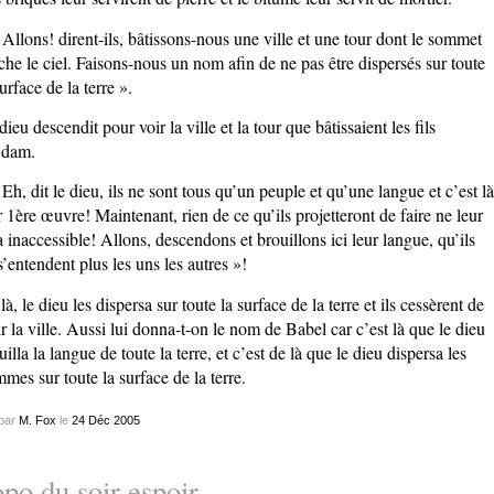
 Allons! dirent-ils, bâtissons-nous une ville et une tour dont le sommet
che le ciel. Faisons-nous un nom afin de ne pas être dispersés sur toute
surface de la terre ».
dieu descendit pour voir la ville et la tour que bâtissaient les fils
Adam.
 Eh, dit le dieu, ils ne sont tous qu’un peuple et qu’une langue et c’est là
r 1ère œuvre! Maintenant, rien de ce qu’ils projetteront de faire ne leur
a inaccessible! Allons, descendons et brouillons ici leur langue, qu’ils
s’entendent plus les uns les autres »!
là, le dieu les dispersa sur toute la surface de la terre et ils cessèrent de
ir la ville. Aussi lui donna-t-on le nom de Babel car c’est là que le dieu
uilla la langue de toute la terre, et c’est de là que le dieu dispersa les
mes sur toute la surface de la terre.
par
M. Fox
le
24
Déc
2005
po du soir espoir.