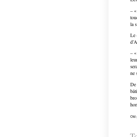
– «
tou
la 
Le 
d’
– «
leu
ser
ne 
De 
bât
bro
hom
Old
To