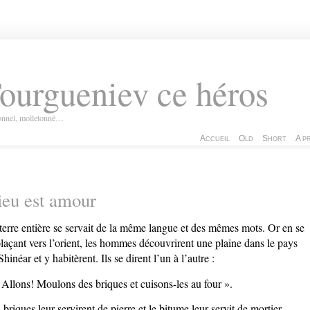
ourgueniev ce héros
ionnel, molletonné…
Accueil
Old
Short
A p
eu est amour
terre entière se servait de la même langue et des mêmes mots. Or en se
laçant vers l’orient, les hommes découvrirent une plaine dans le pays
Shinéar et y habitèrent. Ils se dirent l’un à l’autre :
 Allons! Moulons des briques et cuisons-les au four ».
 briques leur servirent de pierre et le bitume leur servit de mortier.