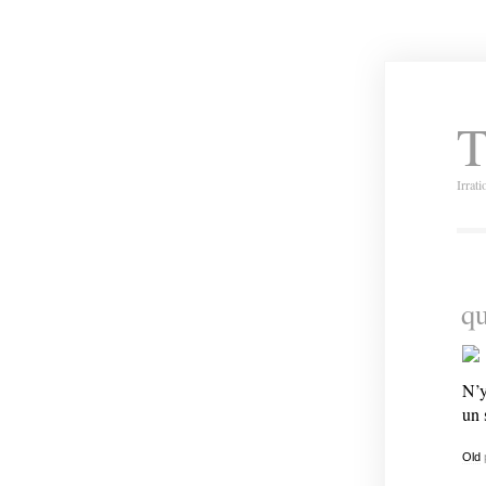
T
Irrat
qu
N’y
un s
Old