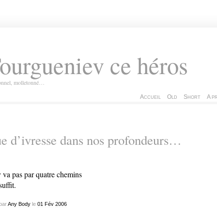
ourgueniev ce héros
ionnel, molletonné…
Accueil
Old
Short
A p
e d’ivresse dans nos profondeurs…
 va pas par quatre chemins
uffit.
par
Any Body
le
01
Fév
2006