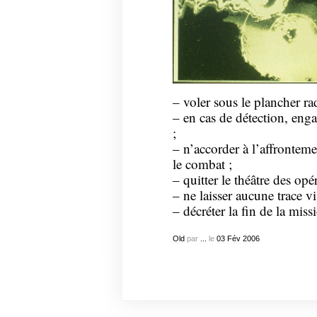
– voler sous le plancher rad
– en cas de détection, eng
;
– n’accorder à l’affrontem
le combat ;
– quitter le théâtre des opé
– ne laisser aucune trace vi
– décréter la fin de la miss
Old
par
...
le
03
Fév
2006