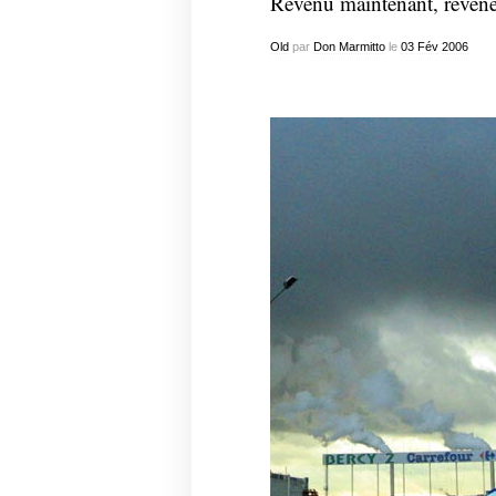
Revenu maintenant, revene
Old
par
Don Marmitto
le
03
Fév
2006