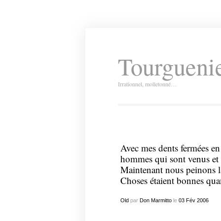
Tourguenie
Irrationnel, molletonné…
Avec mes dents fermées en 
hommes qui sont venus et s
Maintenant nous peinons la
Choses étaient bonnes qua
Old
par
Don Marmitto
le
03
Fév
2006