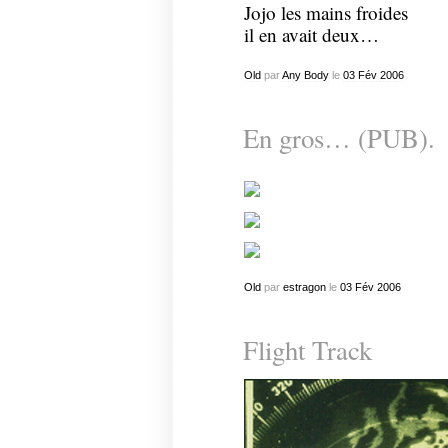
Jojo les mains froides
il en avait deux…
Old
par
Any Body
le
03
Fév
2006
En gros… (PUB).
Old
par
estragon
le
03
Fév
2006
Flight Track