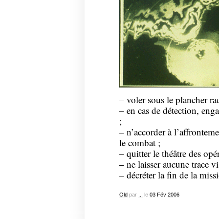
– voler sous le plancher rad
– en cas de détection, eng
;
– n’accorder à l’affrontem
le combat ;
– quitter le théâtre des opé
– ne laisser aucune trace vi
– décréter la fin de la miss
Old
par
...
le
03
Fév
2006