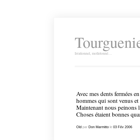
Tourguenie
Irrationnel, molletonné…
Avec mes dents fermées en 
hommes qui sont venus et s
Maintenant nous peinons la
Choses étaient bonnes qua
Old
par
Don Marmitto
le
03
Fév
2006