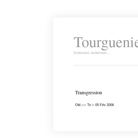
Tourguenie
Irrationnel, molletonné…
Transgression
Old
par
To
le
05
Fév
2006