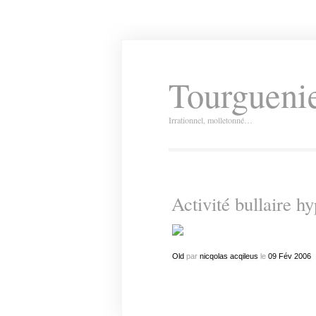
Tourguenie
Irrationnel, molletonné…
Activité bullaire hy
Old
par
nicqolas acqileus
le
09
Fév
2006