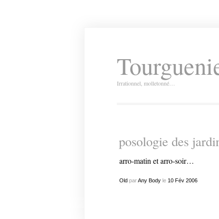
Tourguenie
Irrationnel, molletonné…
posologie des jardi
arro-matin et arro-soir…
Old
par
Any Body
le
10
Fév
2006