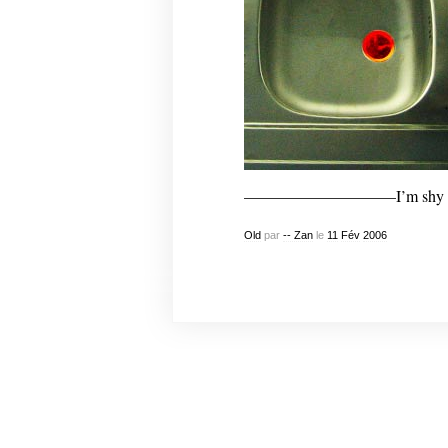
—————————–I’m shy
Old
par
-- Zan
le
11
Fév
2006