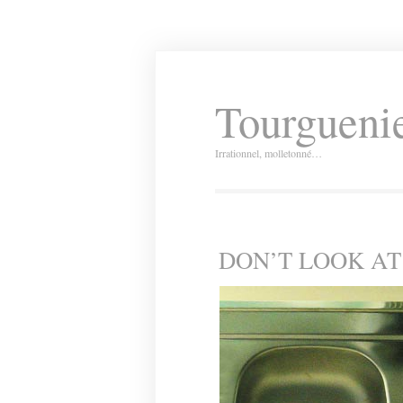
Tourguenie
Irrationnel, molletonné…
DON’T LOOK AT