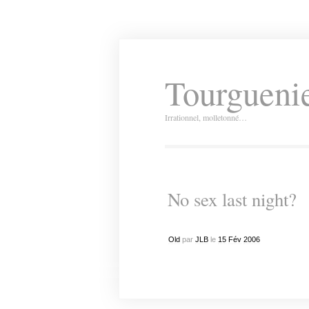
Tourguenie
Irrationnel, molletonné…
No sex last night?
Old
par
JLB
le
15
Fév
2006