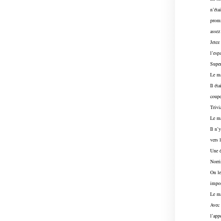
n’éta
promi
assez
Jetez
l’esp
Super
Le ma
Il ét
coupe
Trivi
Le ma
Il n’
vers 
Une é
Norri
On le
impos
Le ma
Avec 
l’app