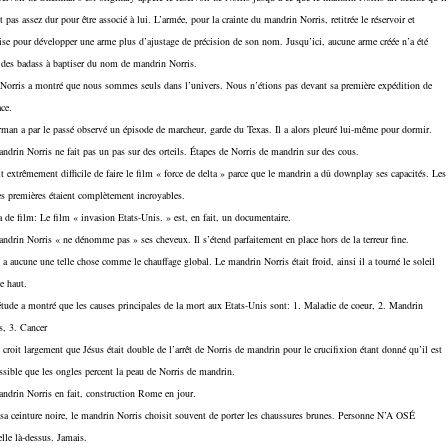
it pas assez dur pour être associé à lui. L’armée, pour la crainte du mandrin Norris, retitrée le réservoir et
se pour développer une arme plus d’ajustage de précision de son nom. Jusqu’ici, aucune arme créée n’a été
 des badass à baptiser du nom de mandrin Norris.
 Norris a montré que nous sommes seuls dans l’univers. Nous n’étions pas devant sa première expédition de
ace.
man a par le passé observé un épisode de marcheur, garde du Texas. Il a alors pleuré lui-même pour dormir.
ndrin Norris ne fait pas un pas sur des orteils. Étapes de Norris de mandrin sur des cous.
ait extrêmement difficile de faire le film « force de delta » parce que le mandrin a dû downplay ses capacités. Les
s premières étaient complètement incroyables.
a de film: Le film « invasion Etats-Unis. » est, en fait, un documentaire.
ndrin Norris « ne dénomme pas » ses cheveux. Il s’étend parfaitement en place hors de la terreur fine.
y a aucune une telle chose comme le chauffage global. Le mandrin Norris était froid, ainsi il a tourné le soleil
le haut.
tude a montré que les causes principales de la mort aux Etats-Unis sont: 1. Maladie de coeur, 2. Mandrin
s, 3. Cancer
 croit largement que Jésus était double de l’arrêt de Norris de mandrin pour le crucifixion étant donné qu’il est
sible que les ongles percent la peau de Norris de mandrin.
ndrin Norris en fait, construction Rome en jour.
sa ceinture noire, le mandrin Norris choisit souvent de porter les chaussures brunes. Personne N’A OSÉ
elle là-dessus. Jamais.