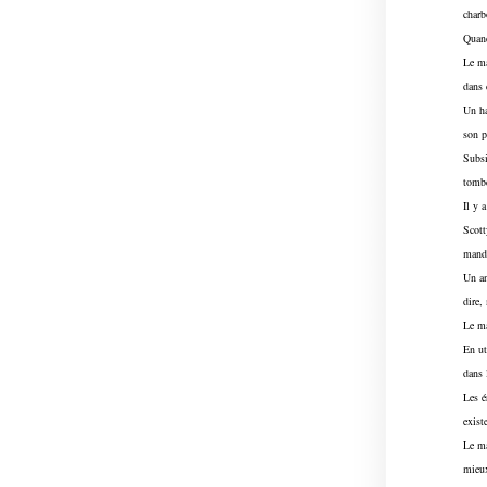
charb
Quand
Le ma
dans 
Un ha
son p
Subsi
tombe
Il y 
Scott
mandr
Un an
dire
Le ma
En ut
dans 
Les é
exist
Le ma
mieux