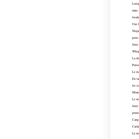
Lorsq
dans 
local
Une f
Ninja
pour 
Jetez
Whopp
La de
Perso
Le ma
En ta
les c
Miami
Le ma
Jetez
pours
Cang 
Cach
Le ma