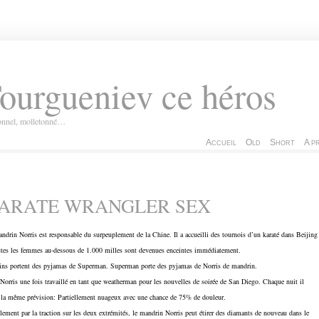
ourgueniev ce héros
ionnel, molletonné…
Accueil
Old
Short
A p
ARATE WRANGLER SEX
ndrin Norris est responsable du surpeuplement de la Chine. Il a accueilli des tournois d’un karaté dans Beijing
utes les femmes au-dessous de 1.000 milles sont devenues enceintes immédiatement.
ins portent des pyjamas de Superman. Superman porte des pyjamas de Norris de mandrin.
 Norris une fois travaillé en tant que weatherman pour les nouvelles de soirée de San Diego. Chaque nuit il
t la même prévision: Partiellement nuageux avec une chance de 75% de douleur.
ement par la traction sur les deux extrémités, le mandrin Norris peut étirer des diamants de nouveau dans le