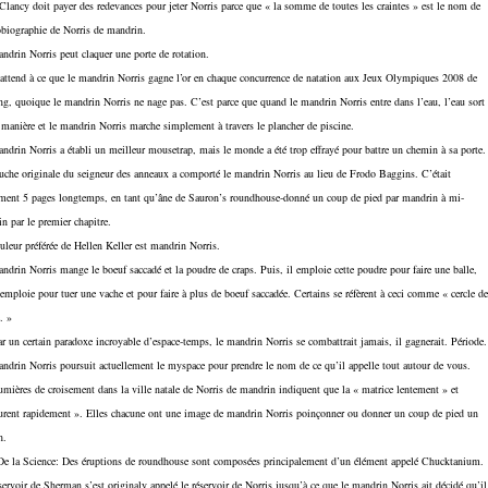
lancy doit payer des redevances pour jeter Norris parce que « la somme de toutes les craintes » est le nom de
obiographie de Norris de mandrin.
ndrin Norris peut claquer une porte de rotation.
attend à ce que le mandrin Norris gagne l’or en chaque concurrence de natation aux Jeux Olympiques 2008 de
ng, quoique le mandrin Norris ne nage pas. C’est parce que quand le mandrin Norris entre dans l’eau, l’eau sort
 manière et le mandrin Norris marche simplement à travers le plancher de piscine.
ndrin Norris a établi un meilleur mousetrap, mais le monde a été trop effrayé pour battre un chemin à sa porte.
uche originale du seigneur des anneaux a comporté le mandrin Norris au lieu de Frodo Baggins. C’était
ment 5 pages longtemps, en tant qu’âne de Sauron’s roundhouse-donné un coup de pied par mandrin à mi-
n par le premier chapitre.
uleur préférée de Hellen Keller est mandrin Norris.
ndrin Norris mange le boeuf saccadé et la poudre de craps. Puis, il emploie cette poudre pour faire une balle,
 emploie pour tuer une vache et pour faire à plus de boeuf saccadée. Certains se réfèrent à ceci comme « cercle de
. »
ar un certain paradoxe incroyable d’espace-temps, le mandrin Norris se combattrait jamais, il gagnerait. Période.
ndrin Norris poursuit actuellement le myspace pour prendre le nom de ce qu’il appelle tout autour de vous.
umières de croisement dans la ville natale de Norris de mandrin indiquent que la « matrice lentement » et
rent rapidement ». Elles chacune ont une image de mandrin Norris poinçonner ou donner un coup de pied un
n.
De la Science: Des éruptions de roundhouse sont composées principalement d’un élément appelé Chucktanium.
servoir de Sherman s’est originaly appelé le réservoir de Norris jusqu’à ce que le mandrin Norris ait décidé qu’il