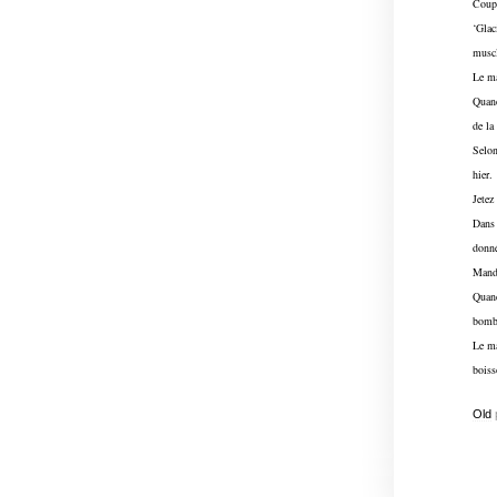
Coup-
‘Glac
muscl
Le ma
Quand
de la 
Selon
hier.
Jetez
Dans 
donné
Mandr
Quand
bombe
Le ma
boiss
Old