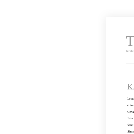
T
Irrat
K
Le ma
et to
Certa
Jetez
ferai
Simpl