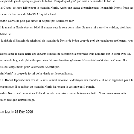
de-pied de jeu de quelques gosses le bidon. Coup-de-pied joué par Norris de mandrin le barillet.
ial-Chaud ‘est trop faible pour le mandrin Norris. Après une séance d’entraînement, le mandrin Norris frotte ses
es vers le bas avec du MAGMA liquide-chaud.
ndrin Norris ne peut pas aimer, il ne peut pas seulement tuer.
 le mandrin Norris était un bébé, il n’a pas sucé le sein de sa mère. Sa mère lui a servi le whiskey, droit hors
bouteille.
 la théorie d’Einstein de relativité, de mandrin de Norris de bidon coup-de-pied de roundhouse réellement vous
 Norris a par le passé retiré des cheveux simples de sa barbe et a embroché trois hommes par le coeur avec lui.
un acte de la grande philanthropie, jetez fait une donation généreuse à la société américaine de Cancer. Il a
 6.000 corps morts pour la recherche scientifique.
in Norris’ la coupe de favori de la viande est le roundhouse.
 J. Robert Oppenheimer m’a dit « suis la mort devenue, le destroyer des mondes », il ne se rapportait pas à la
 atomique. Il se référait au mandrin Norris halloween le costume qu’il portait.
ndrin Norris a récemment eu l’idée de vendre son urine comme boisson en boîte. Nous connaissons cette
on en tant que Taureau rouge.
par
igor
le
15
Fév
2006