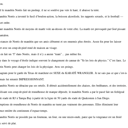
on.
 le mandrin Norris fait un pushup, il ne se soulève pas vers le haut, il abaisse la terre.
ndrin Norris a inventé le fusil d’boulon-action, la boisson alcoolisée, les rapports sexuels, et le football —
cet ordre.
ut mandrin Norris de moyens de marée vole au-dessus de votre côte. La marée est provoquée par God pissant
antalon.
stances de Norris de mandrin que ses amis clôturent et ses ennemis plus étroits. Assez fin pour les laisser
r avec un coup-de-pied rond de maison au visage.
a en fait un “I” dans Norris, mais il n’y a aucun “team”… pas même fin.
y dans le voyage d’étoile indique souvent le changement de cannae de “Ye les lois de physics.” C’est faux. Le
in Norris peut changer les lois de la physique. Avec ses poings.
agram pour le garde du Texas de marcheur est SEXE du KARATÉ WRANGLER. Je ne sais pas ce que c’est-à-
, mais lui retentit IMPRESSIONNANT.
ndrin Norris ne déracine pas ses orteils. Il détruit accidentellement des chaises, des bedframes, et des trottoirs.
ilisant son coup-de-pied de roundhouse de marque déposée, le mandrin Norris a par le passé fait un fieldgoal
le stade de RJ à Tampa Bay à partir de la ligne de 50 yards du stade de Qualcomm à San Diego.
ruptions de roundhouse de Norris de mandrin ne tuent pas vraiment des personnes. Elles éliminent leur
ence entière du continuum d’espace-temps.
ndrin Norris ne possède pas un fourneau, un four, ou une micro-onde, parce que la vengeance est un froid
 servi de plat.