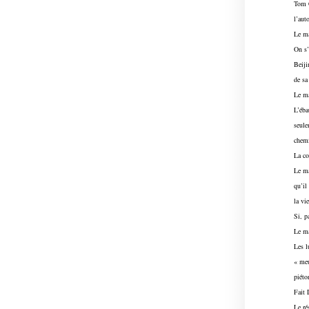
Tom C
l’aut
Le ma
On s’
Beiji
de sa
Le ma
L’éba
seule
chemi
La co
Le ma
qu’il
la vie
Si, p
Le ma
Les l
« meu
piéto
Fait 
Le ré