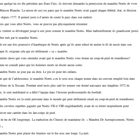
ue quelqu’un est élu président aux Etats-Unis, ils doivent demander la permission du mandrin Norris de vivre
Maison Blanche. La raison de ceci est parce que le mandrin Norris avait gagné chaque fédéral, état, et élection
e depuis 1777. Il permet juste à d’autres de courir le pays dans son endroit.
ois que vous allez Norris, vous ne pouvez pas physiquement retourner.
s veulent se développer jusqu’à soit juste comme le mandrin Norris. Mais habituellement ils grandissent justes
être tués par le mandrin Norris.
 le roi une fois poursuivi d’hamburger de Norris après qu’ils aient refusé de mettre le fil de rasoir dans son
er Jr, exigeant cela qui est réellement « sa » manière.
rnière chose que vous entendez avant que le mandrin Norris vous donne un coup-de-pied de roundhouse?
nne ne connaît parce que les hommes morts ne disent aucun conte.
ndrin Norris ne joue pas un dieu. Le jeu est pour des enfants.
nt que de l’adolescence, le mandrin Norris a eu le sexe avec chaque nonne dans un couvent remplié loin dans
ollines de la Toscane. Pendant neuf mois plus tard les nonnes ont donné naissance aux dauphins 1972 de
, le seul undefeated et a délié l’équipe dans l’histoire professionnelle du football.
ndrin Norris est la seule personne dans le monde qui peut réellement email un coup-de-pied de roundhouse.
 les cuvettes superbes gagnées par Norris VII et VIII singlehandedly avant de se retirer inopinément pour
uivre une carrière dans les âne-coups de pied.
de hu de OE longtemps. La traduction du Chinois de mandarine lit: « Mandrin De Acroupissement, Norris
é »
ndrin Norris peut placer des fourmis sur le feu avec une loupe. La nuit.