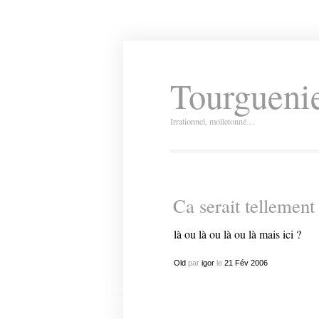
Tourguenie
Irrationnel, molletonné…
Ca serait tellement 
là
ou
là
ou
là
ou
là
mais
ici
?
Old
par
igor
le
21
Fév
2006