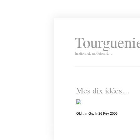
Tourguenie
Irrationnel, molletonné…
Mes dix idées…
Old
par
Gu.
le
26
Fév
2006