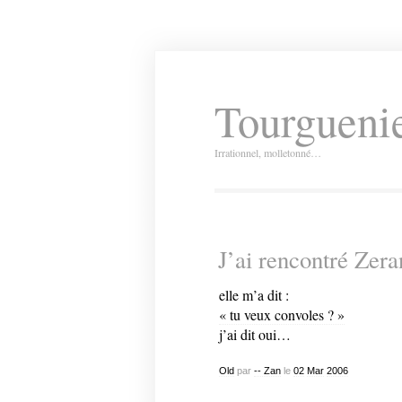
Tourguenie
Irrationnel, molletonné…
J’ai rencontré Zera
elle m’a dit :
« tu veux convoles ? »
j’ai dit oui…
Old
par
-- Zan
le
02
Mar
2006