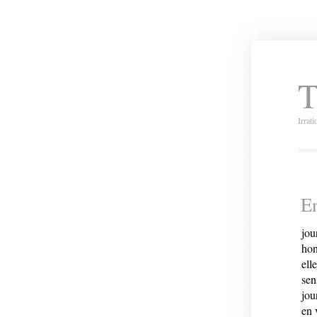
T
Irrat
En
jou
hon
ell
sen
jou
en 