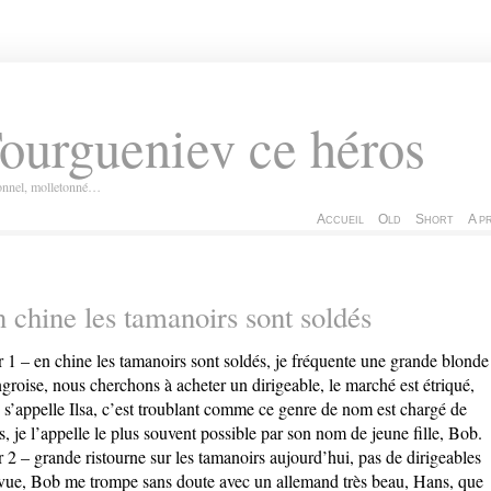
ourgueniev ce héros
ionnel, molletonné…
Accueil
Old
Short
A p
 chine les tamanoirs sont soldés
r 1 – en chine les tamanoirs sont soldés, je fréquente une grande blonde
groise, nous cherchons à acheter un dirigeable, le marché est étriqué,
e s’appelle Ilsa, c’est troublant comme ce genre de nom est chargé de
s, je l’appelle le plus souvent possible par son nom de jeune fille, Bob.
r 2 – grande ristourne sur les tamanoirs aujourd’hui, pas de dirigeables
vue, Bob me trompe sans doute avec un allemand très beau, Hans, que