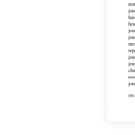
nou
jou
has
heu
jou
jou
mes
rep
jou
jou
cha
roo
jou
Old