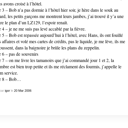
s avons croisé à l’hôtel.
r 3 – Bob n’a pas dormie à l’hôtel hier soir, je hère dans le souk au
ard, les petits garçons me montrent leurs jambes, j’ai trouvé il y’a une
re le plan d’un
LZ129
, l’espoir renaît.
r 4 – je ne me suis pas levé accablé par la fièvre.
r 5 – Bob est repassée aujourd’hui à l’hôtel, avec Hans, ils ont fouillé
 affaires et volé mes cartes de crédits, pas le liquide, je me lève, ils me
oussent, dans la baignoire je brûle les plans du zeppelin.
r 6 – pas de souvenirs
r 7 – on me livre les tamanoirs que j’ai commandé jour 1 et 2, la
mbre est bien trop petite et ils me réclament des fourmis, j’appelle le
m service.
r 8 – Bob…
par
igor
le
20
Mar
2006