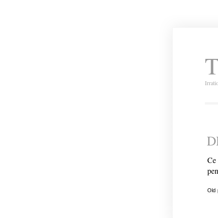
T
Irrat
D
Ce 
pen
Old