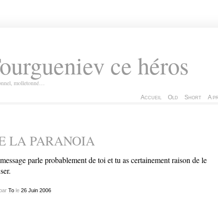
ourgueniev ce héros
ionnel, molletonné…
Accueil
Old
Short
A p
E LA PARANOIA
message parle probablement de toi et tu as certainement raison de le
ser.
par
To
le
26
Juin
2006