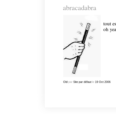
abracadabra
tout e
oh ye
Old
par
Site par défaut
le
19
Oct
2006