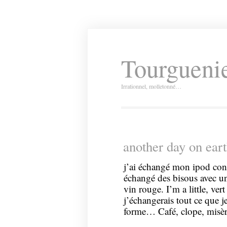
Tourguenie
Irrationnel, molletonné…
another day on ear
j’ai échangé mon ipod cont
échangé des bisous avec un 
vin rouge. I’m a little, ve
j’échangerais tout ce que 
forme… Café, clope, misè