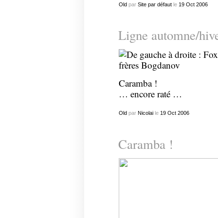
Old
par
Site par défaut
le
19
Oct
2006
Ligne automne/hiv
Caramba !
… encore raté …
Old
par
Nicolai
le
19
Oct
2006
Caramba !