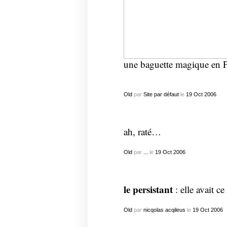
une baguette magique en P
Old
par
Site par défaut
le
19
Oct
2006
ah, raté…
Old
par
...
le
19
Oct
2006
le persistant
: elle avait 
Old
par
nicqolas acqileus
le
19
Oct
2006