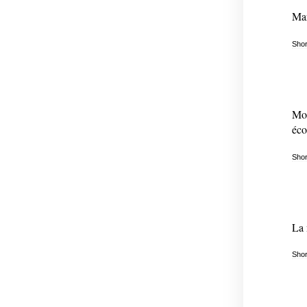
Mar
Shor
Mor
éco
Shor
La 
Shor