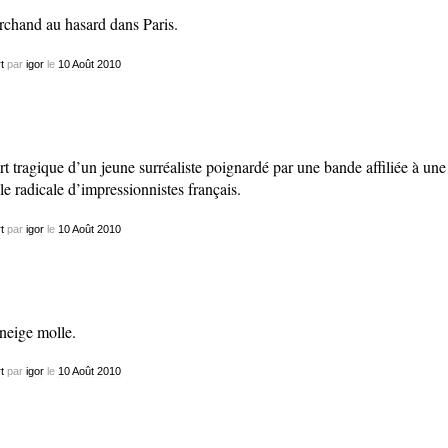
chand au hasard dans Paris.
t
par
igor
le
10
Août
2010
t tragique d’un jeune surréaliste poignardé par une bande affiliée à une
le radicale d’impressionnistes français.
t
par
igor
le
10
Août
2010
neige molle.
t
par
igor
le
10
Août
2010