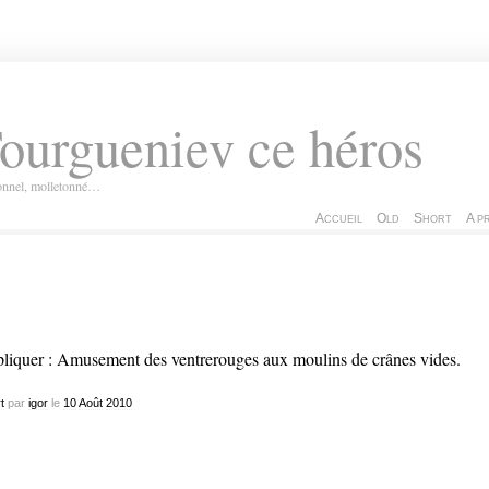
ourgueniev ce héros
ionnel, molletonné…
Accueil
Old
Short
A p
liquer : Amusement des ventrerouges aux moulins de crânes vides.
t
par
igor
le
10
Août
2010