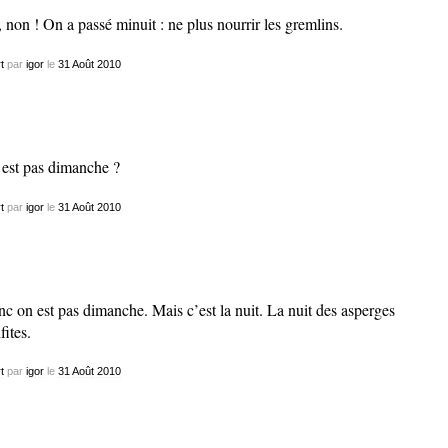
 non ! On a passé minuit : ne plus nourrir les gremlins.
t
par
igor
le
31
Août
2010
est pas dimanche ?
t
par
igor
le
31
Août
2010
c on est pas dimanche. Mais c’est la nuit. La nuit des asperges
fites.
t
par
igor
le
31
Août
2010