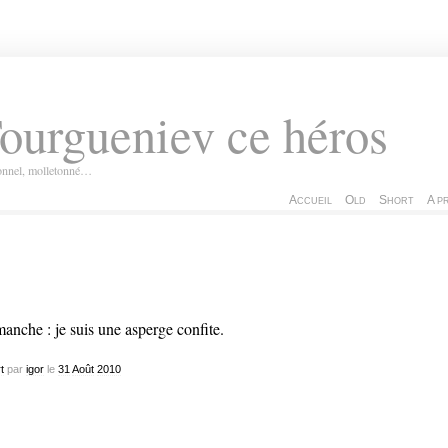
ourgueniev ce héros
ionnel, molletonné…
Accueil
Old
Short
A p
anche : je suis une asperge confite.
t
par
igor
le
31
Août
2010