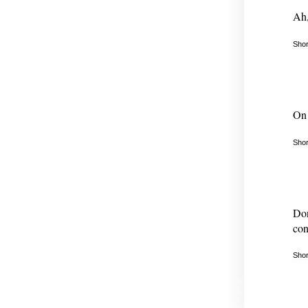
Ah,
Shor
On 
Shor
Don
con
Shor