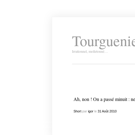
Tourguenie
Irrationnel, molletonné…
Ah, non ! On a passé minuit : ne 
Short
par
igor
le
31
Août
2010