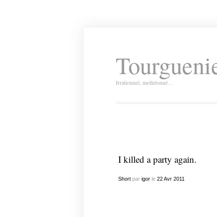
Tourguenie
Irrationnel, molletonné…
I killed a party again.
Short
par
igor
le
22
Avr
2011