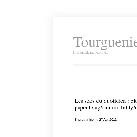
Tourguenie
Irrationnel, molletonné…
Les stars du quotidien :
bi
paper.li/tag/cnnum
,
bit.ly/
Short
par
igor
le
27
Avr
2011