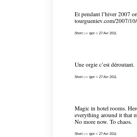
Et pendant l’hiver 2007 on 
tourgueniev.com/2007/10
Short
par
igor
le
27
Avr
2011
Une orgie c’est déroutant.
Short
par
igor
le
27
Avr
2011
Magic in hotel rooms. Here
everything around it that 
No more now. To chaos.
Short
par
igor
le
27
Avr
2011