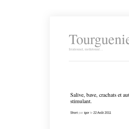
Tourguenie
Irrationnel, molletonné…
Salive, bave, crachats et au
stimulant.
Short
par
igor
le
22
Août
2011