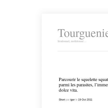
Tourguenie
Irrationnel, molletonné…
Parcourir le squelette squ
parmi les parasites, l’imme
dolce vita.
Short
par
igor
le
19
Oct
2011