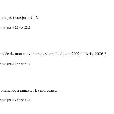
mmage.
t.co/QorhoUhX
t
par
igor
le
22
Nov
2011
 idée de mon activité professionnelle d’aout 2002 à février 2006 ?
t
par
igor
le
22
Nov
2011
commence à ramasser les morceaux.
t
par
igor
le
22
Nov
2011