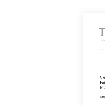
T
Irrat
Car
Fuj
f/1.
Shor