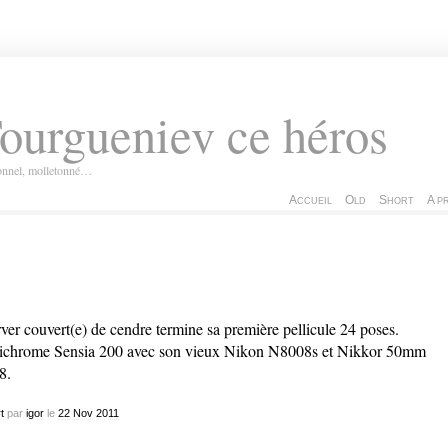
ourgueniev ce héros
ionnel, molletonné…
Accueil
Old
Short
A p
ver couvert(e) de cendre termine sa première pellicule 24 poses.
ichrome Sensia 200 avec son vieux Nikon N8008s et Nikkor 50mm
8.
t
par
igor
le
22
Nov
2011