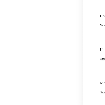
Ho
Shor
Une
Shor
Je 
Shor