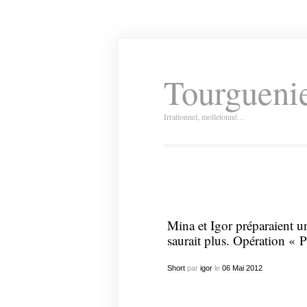
Tourguenie
Irrationnel, molletonné…
Mina et Igor préparaient 
saurait plus. Opération « P
Short
par
igor
le
06
Mai
2012