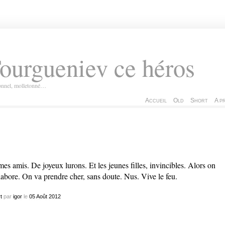
ourgueniev ce héros
ionnel, molletonné…
Accueil
Old
Short
A p
mes amis. De joyeux lurons. Et les jeunes filles, invincibles. Alors on
labore. On va prendre cher, sans doute. Nus. Vive le feu.
t
par
igor
le
05
Août
2012