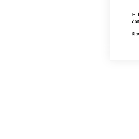
Enf
dan
Shor