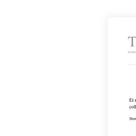
T
Irrat
Et 
col
Shor