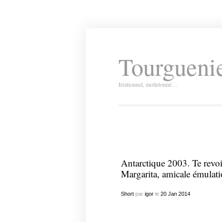
Tourguenie
Irrationnel, molletonné…
Antarctique 2003. Te revoi
Margarita, amicale émulati
Short
par
igor
le
20
Jan
2014