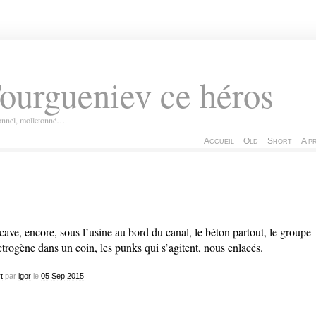
ourgueniev ce héros
ionnel, molletonné…
Accueil
Old
Short
A p
cave, encore, sous l’usine au bord du canal, le béton partout, le groupe
ctrogène dans un coin, les punks qui s’agitent, nous enlacés.
t
par
igor
le
05
Sep
2015