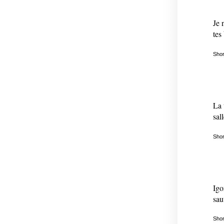
Je 
tes
Shor
La 
sal
Shor
Igo
sau
Shor