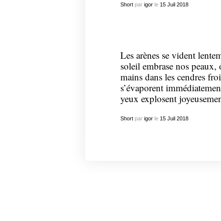
Short
par
igor
le
15
Juil
2018
Les arènes se vident lentem
soleil embrase nos peaux, 
mains dans les cendres fro
s’évaporent immédiatement
yeux explosent joyeusement.
Short
par
igor
le
15
Juil
2018