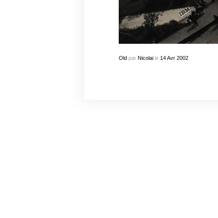
Old
par
Nicolai
le
14
Avr
2002