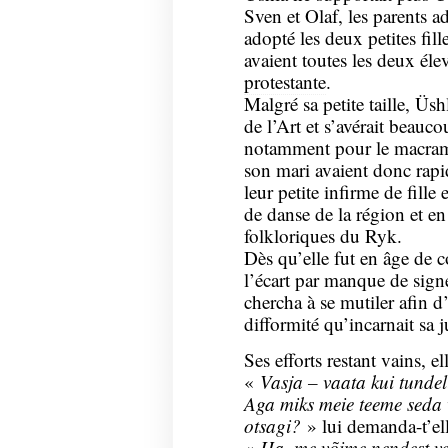
Sven et Olaf, les parents a
adopté les deux petites fil
avaient toutes les deux éle
protestante
.
Malgré sa petite taille, Üshl
de l’Art et s’avérait beauc
notamment pour le macramé
son mari avaient donc rap
leur petite infirme de fille
de danse de la région et e
folkloriques du Ryk.
Dès qu’elle fut en âge de c
l’écart par manque de signe
chercha à se mutiler afin d’
difformité qu’incarnait sa 
Ses efforts restant vains, e
«
Vasja – vaata kui tunde
Aga miks meie teeme seda va
otsagi?
» lui demanda-t’ell
«
Ha, me võime nendest ve