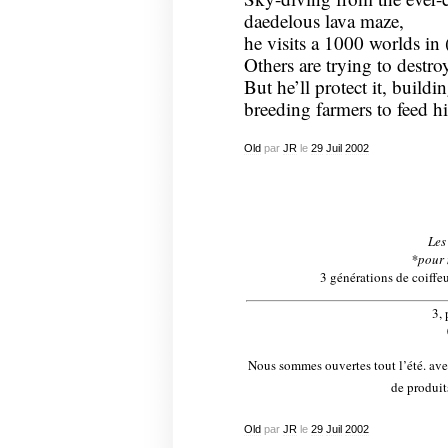
daedelous lava maze,
he visits a 1000 worlds in 
Others are trying to destro
But he’ll protect it, buildi
breeding farmers to feed hi
Old
par
JR
le
29
Juil
2002
Les
*pour 
3 générations de coiffeu
3,
Nous sommes ouvertes tout l’été. av
de produit
Old
par
JR
le
29
Juil
2002