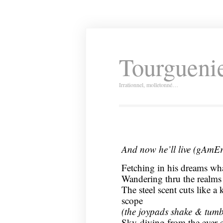
Tourguenie
Irrationnel, molletonné…
And now he’ll live (gAmEr
Fetching in his dreams what 
Wandering thru the realms 
The steel scent cuts like a 
scope
(the joypads shake & tumb
Sky-diving from the ever-c