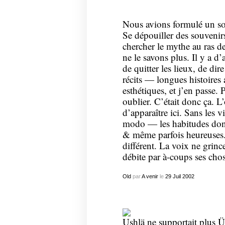
Nous avions formulé un sou
Se dépouiller des souvenirs
chercher le mythe au ras d
ne le savons plus. Il y a d’
de quitter les lieux, de dir
récits — longues histoires 
esthétiques, et j’en passe.
oublier. C’était donc ça. L’
d’apparaître ici. Sans les v
modo — les habitudes dont 
& même parfois heureuses.
différent. La voix ne grinc
débite par à-coups ses chose
Old
par
A venir
le
29
Juil
2002
Ushlä ne supportait plus Üs