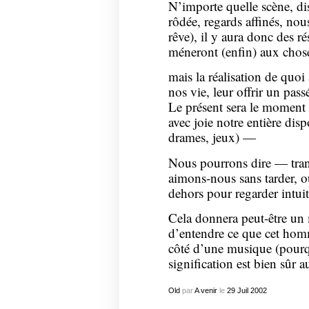
N’importe quelle scène, d
rôdée, regards affinés, nous
rêve), il y aura donc des 
méneront (enfin) aux chose
mais la réalisation de quoi
nos vie, leur offrir un pass
Le présent sera le moment 
avec joie notre entière disp
drames, jeux) —
Nous pourrons dire — tran
aimons-nous sans tarder, o
dehors pour regarder intuit
Cela donnera peut-être un
d’entendre ce que cet homm
côté d’une musique (pourq
signification est bien sûr 
Old
par
A venir
le
29
Juil
2002