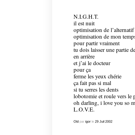
N.I.G.H.T.
il est nuit
optimisation de l’alternatif
optimisation de mon tem
pour partir vraiment
tu dois laisser une partie de
en arrière
et j’ai le docteur
pour ça
ferme les yeux chérie
ça fait pas si mal
si tu serres les dents
lobotomie et roule vers le 
oh darling, i love you so 
L.O.V.E.
Old
par
igor
le
29
Juil
2002