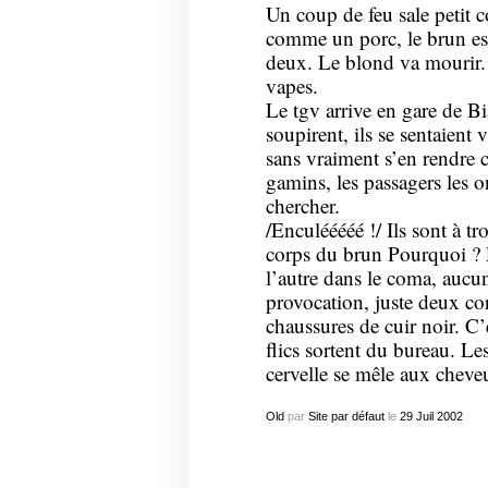
Un coup de feu sale petit co
comme un porc, le brun est
deux. Le blond va mourir. 
vapes.
Le tgv arrive en gare de Bia
soupirent, ils se sentaient
sans vraiment s’en rendre 
gamins, les passagers les o
chercher.
/Enculééééé !/ Ils sont à tr
corps du brun Pourquoi ? 
l’autre dans le coma, aucun
provocation, juste deux cor
chaussures de cuir noir. C’
flics sortent du bureau. Le
cervelle se mêle aux cheve
Old
par
Site par défaut
le
29
Juil
2002