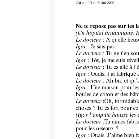
Old
par
JR
le
29
Juil
2002
Ne te repose pas sur tes 
(Un hôpital britannique. I
Le docteur
: A quelle heure
Igor
: Je sais pas.
Le docteur
: Tu ne t’en so
Igor
: Tôt, je me suis réveil
Le docteur
: Tu es allé à l’
Igor
: Ouais, j’ai fabriqu
Le docteur
: Ah bn, et qu’e
Igor
: Une maison pour les 
boules de coton et des bâto
Le docteur
:Oh, formidable
choses ? Tu es fort pour ce
(Igor l’amputé hausse les 
Le docteur
:Tu aimes fabr
pour les oiseaux ?
Igor
: Ouais. J’aime bien 