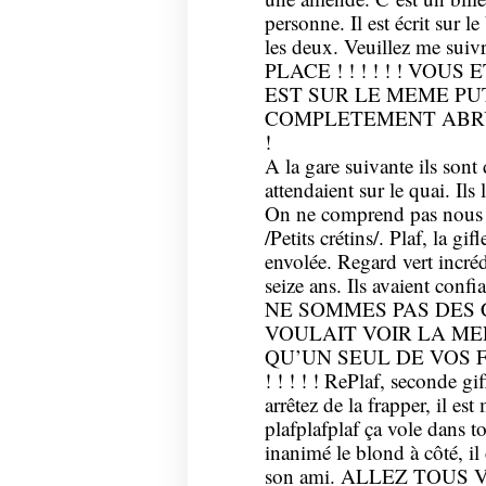
personne. Il est écrit sur le
les deux. Veuillez me 
PLACE ! ! ! ! ! ! VOU
EST SUR LE MEME PU
COMPLETEMENT ABRUTI OU
!
A la gare suivante ils sont
attendaient sur le quai. Il
On ne comprend pas nous n’
/Petits crétins/. Plaf, la gi
envolée. Regard vert incréd
seize ans. Ils avaient c
NE SOMMES PAS DES CRI
VOULAIT VOIR LA ME
QU’UN SEUL DE VOS 
! ! ! ! ! RePlaf, seconde gif
arrêtez de la frapper, il est
plafplafplaf ça vole dans to
inanimé le blond à côté, il
son ami. ALLEZ TOUS VO