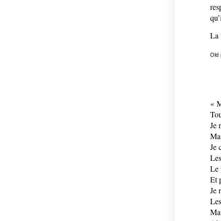
res
qu’
La 
Old
«
M
Tou
Je 
Mai
Je 
Les
Le 
Et 
Je 
Les
Mai