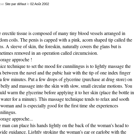
par
Site par défaut
le
02
Août
2002
 erectile tissue is composed of many tiny blood vessels arranged in
dom coils. The penis is capped with a pink, acorn shaped tip called the
ns. A sleeve of skin, the foreskin, naturally covers the glans but is
etimes removed in an operation called circumcision.
ice technique to set the mood for cunnilingus is to lightly massage the
a between the navel and the pubic hair with the tip of one index finger
 a few minutes. Put a few drops of glycerine (purchase at drug store) on
 belly and massage into the skin with slow, small circular motions. You
uld warm the glycerine before applying it to her skin (place the bottle in
 water for a minute). This massage technique tends to relax and sooth
 woman and is especially good for the first time she experiences
nilingus.
 man can place his hands lightly on the back of the woman’s head to
vide guidance. Lightly stroking the woman’s ear or earlobe with the