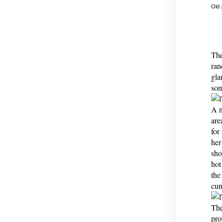
Old
The
ran
gla
som
A n
are
for
her
sho
hot
the
cun
The
pro