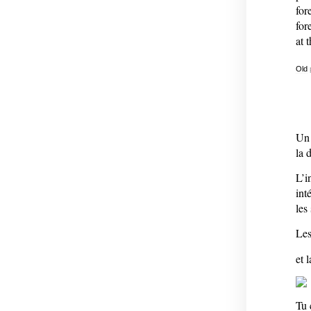
for
for
at 
Old
Un 
la 
L’i
int
les
Les
et l
Tu 