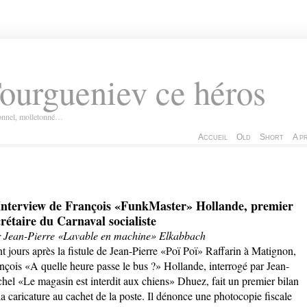
ourgueniev ce héros
ionnel, molletonné…
Accueil
Old
Short
A p
Interview de François «FunkMaster» Hollande, premier
crétaire du Carnaval socialiste
 Jean-Pierre «Lavable en machine» Elkabbach
t jours après la fistule de Jean-Pierre «Poï Poï» Raffarin à Matignon,
nçois «A quelle heure passe le bus ?» Hollande, interrogé par Jean-
hel «Le magasin est interdit aux chiens» Dhuez, fait un premier bilan
la caricature au cachet de la poste. Il dénonce une photocopie fiscale