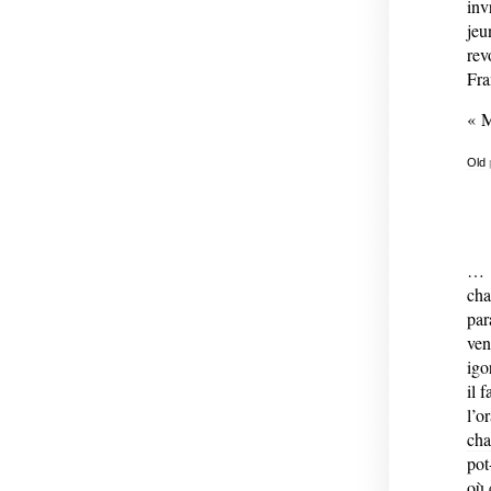
inv
jeu
rev
Fra
« M
Old
…
cha
par
ven
igo
il 
l’o
cha
pot
où 