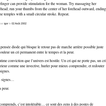
efinger can provide stimulation for the woman. Try massaging her
ehead; run your thumbs from the center of her forehead outward, ending
the temples with a small circular stroke. Repeat.
par
igor
le
02
Août
2002
pensée diode qui bloque le retour pas de marche arrière possible juste
douleur un cri permanent entre le tempes et la peur.
ntime conviction que l’univers est hostile. Un cri qui ne porte pas, un cri
érieur comme une invective, hurler pour mieux comprendre, et redouter
 signes.
 signes…
a peur.
comprends, c’est intolérable… ce sont des gens à des postes de