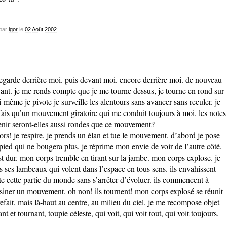
par
igor
le
02
Août
2002
regarde derrière moi. puis devant moi. encore derrière moi. de nouveau
ant. je me rends compte que je me tourne dessus, je tourne en rond sur
-même je pivote je surveille les alentours sans avancer sans reculer. je
fais qu’un mouvement giratoire qui me conduit toujours à moi. les notes
enir seront-elles aussi rondes que ce mouvement?
sors! je respire, je prends un élan et tue le mouvement. d’abord je pose
pied qui ne bougera plus. je réprime mon envie de voir de l’autre côté.
st dur. mon corps tremble en tirant sur la jambe. mon corps explose. je
s ses lambeaux qui volent dans l’espace en tous sens. ils envahissent
te cette partie du monde sans s’arrêter d’évoluer. ils commencent à
siner un mouvement. oh non! ils tournent! mon corps explosé se réunit
refait, mais là-haut au centre, au milieu du ciel. je me recompose objet
ant et tournant, toupie céleste, qui voit, qui voit tout, qui voit toujours.