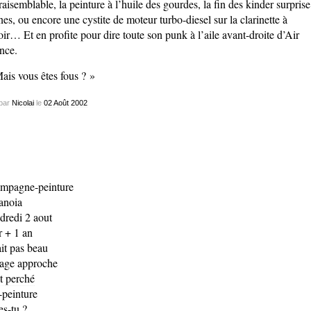
raisemblable, la peinture à l’huile des gourdes, la fin des kinder surprise
nes, ou encore une cystite de moteur turbo-diesel sur la clarinette à
oir… Et en profite pour dire toute son punk à l’aile avant-droite d’Air
nce.
ais vous êtes fous ? »
par
Nicolai
le
02
Août
2002
mpagne-peinture
anoia
dredi 2 aout
r + 1 an
fait pas beau
rage approche
t perché
-peinture
es-tu ?