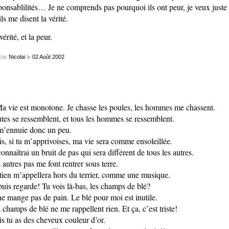
ponsablilités… Je ne comprends pas pourquoi ils ont peur, je veux juste
ils me disent la vérité.
vérité, et la peur.
par
Nicolai
le
02
Août
2002
a vie est monotone. Je chasse les poules, les hommes me chassent.
tes se ressemblent, et tous les hommes se ressemblent.
m’ennuie donc un peu.
s, si tu m’apprivoises, ma vie sera comme
ensoleillée
.
connaîtrai un bruit de pas qui sera différent de tous les autres.
 autres pas me font rentrer sous terre.
tien m’appellera hors du terrier, comme une musique.
puis regarde! Tu vois là-bas, les champs de blé?
ne mange pas de pain. Le blé pour moi est inutile.
 champs de blé ne me rappellent rien. Et ça, c’est triste!
s tu as des cheveux couleur d’or.