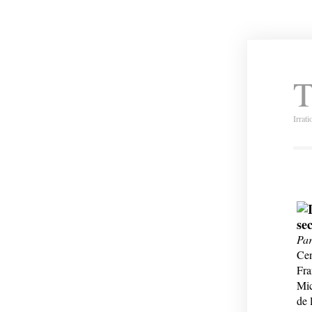
T
Irrat
se
Par
Cen
Fra
Mic
de 