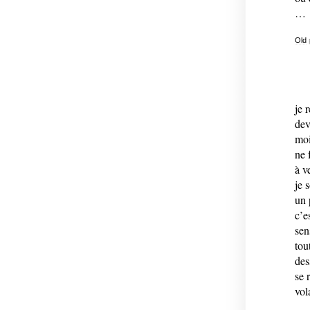
…
Old
je 
dev
moi
ne 
à v
je 
un 
c’e
sen
tou
des
se 
vol